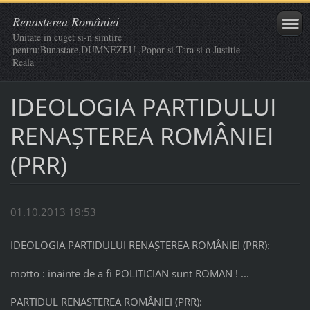
Renasterea României
Unitate in cuget si-n simtire
pentru:Bunastare,DUMNEZEU ,Popor si Tara si o Justitie
Reala
IDEOLOGIA PARTIDULUI
RENAŞTEREA ROMÂNIEI
(PRR)
01.10.2013 19:53
IDEOLOGIA PARTIDULUI RENAŞTEREA ROMÂNIEI (PRR):
motto : inainte de a fi POLITICIAN sunt ROMAN ! ...
PARTIDUL RENAŞTEREA ROMÂNIEI (PRR):